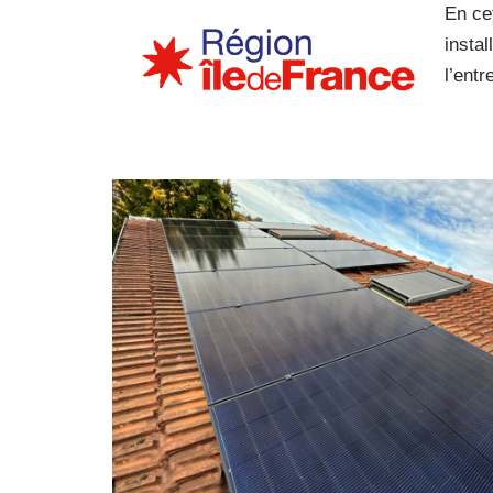
En ce
insta
l’entr