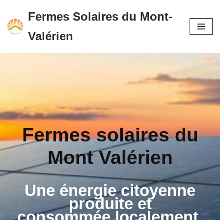
Fermes Solaires du Mont-
Aller
Valérien
au
contenu
Fermes solaires du
Mont Valérien
Une énergie citoyenne
produite et
consommée localement.