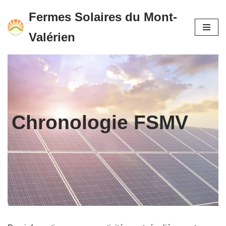
Fermes Solaires du Mont-
Aller
Valérien
au
contenu
Chronologie FSMV