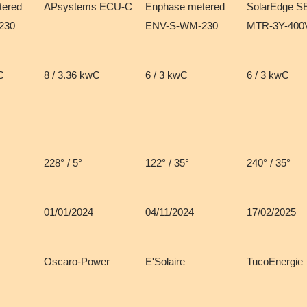
tered
APsystems ECU-C
Enphase metered
SolarEdge S
230
ENV-S-WM-230
MTR-3Y-400
C
8 / 3.36 kwC
6 / 3 kwC
6 / 3 kwC
228° / 5°
122° / 35°
240° / 35°
01/01/2024
04/11/2024
17/02/2025
Oscaro-Power
E'Solaire
TucoEnergie