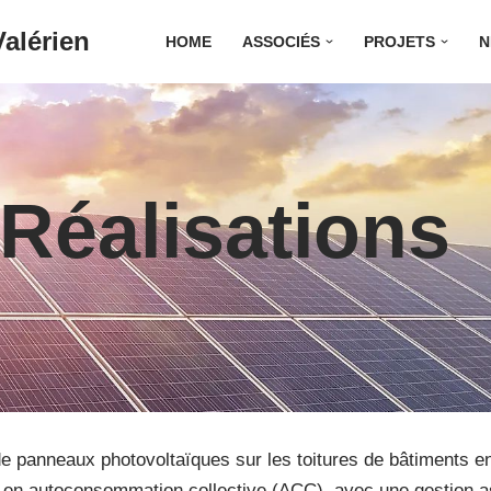
alérien
HOME
ASSOCIÉS
PROJETS
N
 Réalisations
 de panneaux photovoltaïques sur les toitures de bâtiments en
te en autoconsommation collective (ACC), avec une gestion 