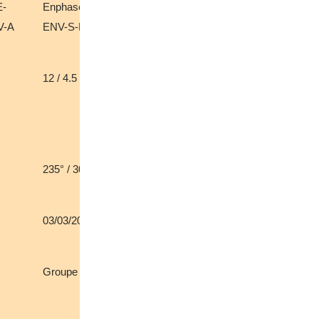
E-
Enphase metered
Enphase Envoy-S
Enphase Env
V-A
ENV-S-EM-230
Metered
Metered
12 / 4.5 kwC
10 / 5 kwC
6 / 3 kwC
235° / 30°
187° / 25°
209° / 30°
03/03/2025
04/11/2025
10/11/2025
Groupe Verlaine
Soli
Soli