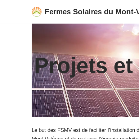
Fermes Solaires du Mont-V
Aller
au
contenu
Projets et
Le but des FSMV est de faciliter l’installation
Mont Valérien et de partager l’énergie produi