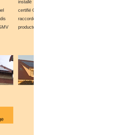
installé
installé
installé
uel
certifié Consuel
certifié Consuel
certifié Consu
dis
raccordé Enedis
raccordé Enedis
raccordé Ene
FSMV
producteur FSMV
producteur FSMV
producteur 
ge