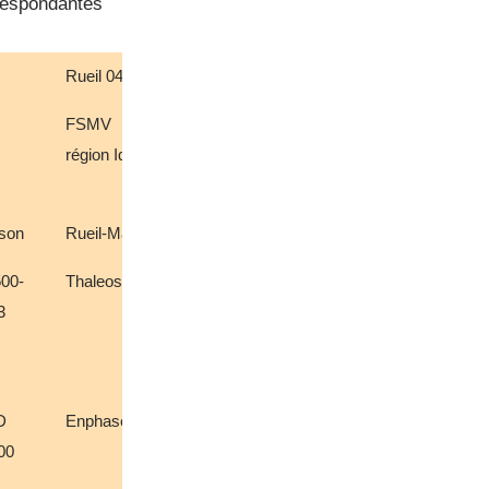
rrespondantes
Rueil 04
Rueil 05
Rueil 06
FSMV
FSMV
FSMV
région IdF
région IdF
région IdF
son
Rueil-Malmaison
Rueil-Malmaison
Rueil-Malmai
00-
Thaleos 375w
DualSun TOPCon
DualSun TO
3
500
500
D
Enphase IQ8+
Enphase IQ8P
Enphase IQ8
00