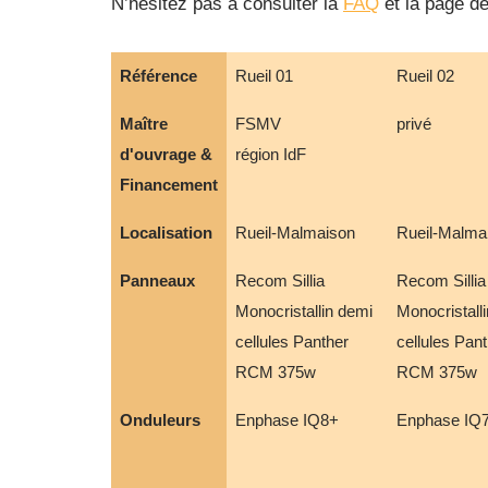
N’hésitez pas à consulter la
FAQ
et la page d
Référence
Rueil 01
Rueil 02
Maître
FSMV
privé
d'ouvrage &
région IdF
Financement
Localisation
Rueil-Malmaison
Rueil-Malma
Panneaux
Recom Sillia
Recom Sillia
Monocristallin demi
Monocristall
cellules Panther
cellules Pan
RCM 375w
RCM 375w
Onduleurs
Enphase IQ8+
Enphase IQ