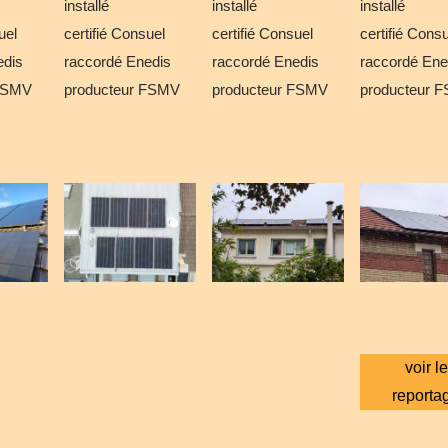
installé
installé
installé
uel
certifié Consuel
certifié Consuel
certifié Cons
edis
raccordé Enedis
raccordé Enedis
raccordé Ene
 FSMV
producteur FSMV
producteur FSMV
producteur 
voir le
reporta