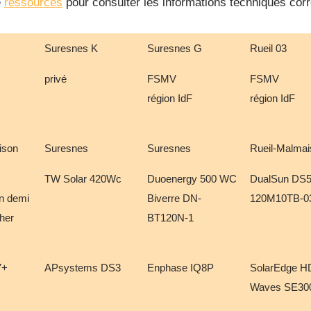
e
ressources
pour consulter les informations techniques co
Suresnes K
Suresnes G
Rueil 03
privé
FSMV
FSMV
région IdF
région IdF
ison
Suresnes
Suresnes
Rueil-Malmai
TW Solar 420Wc
Duoenergy 500 WC
DualSun DS5
in demi
Biverre DN-
120M10TB-0
ther
BT120N-1
7+
APsystems DS3
Enphase IQ8P
SolarEdge H
Waves SE30